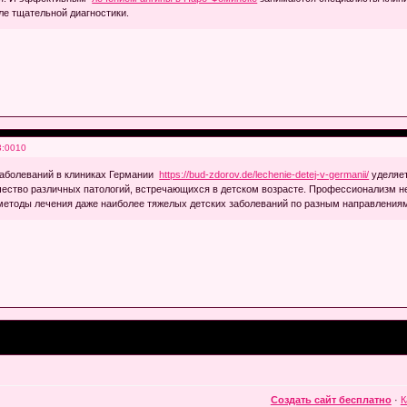
ле тщательной диагностики.
3:0010
заболеваний в клиниках Германии
https://bud-zdorov.de/lechenie-detej-v-germanii/
уделяет
чество различных патологий, встречающихся в детском возрасте. Профессионализм н
етоды лечения даже наиболее тяжелых детских заболеваний по разным направления
Создать сайт бесплатно
·
К