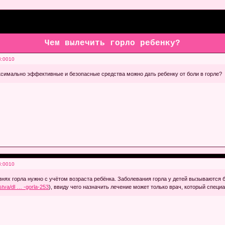
Чем вылечить горло ребенку?
3:0010
ксимально эффективные и безопасные средства можно дать ребенку от боли в горле?
3:0010
знях горла нужно с учётом возраста ребёнка. Заболевания горла у детей вызываются 
stva/dl … -gorla-253
), ввиду чего назначить лечение может только врач, который спец