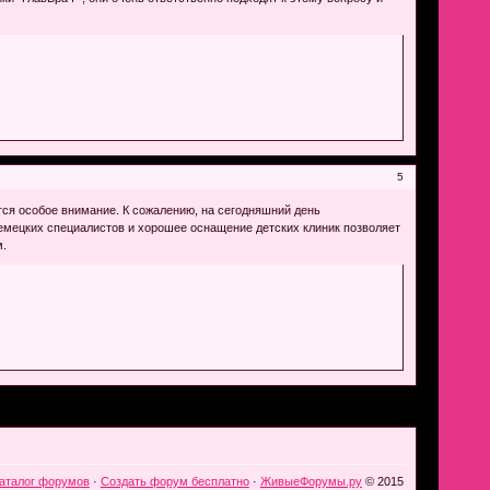
5
ся особое внимание. К сожалению, на сегодняшний день
емецких специалистов и хорошее оснащение детских клиник позволяет
м.
аталог форумов
·
Создать форум бесплатно
·
ЖивыеФорумы.ру
© 2015