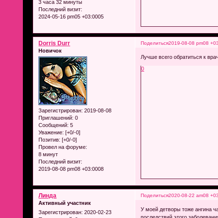
3 часа 32 минуты
Последний визит:
2024-05-16 pm05 +03:0005
Dorris Durr
Поделиться
2019-08-08 pm08 +0
Новичок
Лучше всего обратиться к вра
0
Зарегистрирован
: 2019-08-08
Приглашений:
0
Сообщений:
5
Уважение:
[+0/-0]
Позитив:
[+0/-0]
Провел на форуме:
8 минут
Последний визит:
2019-08-08 pm08 +03:0008
Линда
Поделиться
2020-08-22 am08 +0
Активный участник
У моей детворы тоже ангина ч
Зарегистрирован
: 2020-02-23
последствий этого заболева