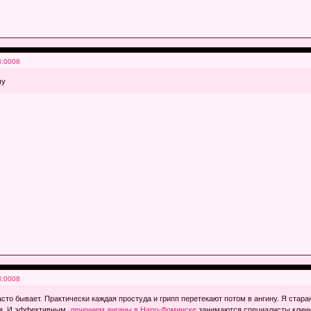
3:0008
чу
3:0008
асто бывает. Практически каждая простуда и грипп перетекают потом в ангину. Я стар
ния. И эффективным
лечением ангины в Наро-Фоминске
занимаются специалисты клиник