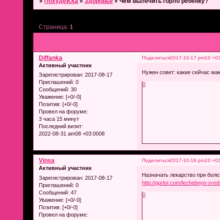
»
Похудей.Ка
»
Здоровье
»
Чем вылечить горло ребенку?
Страница:
1
Diffanka
Поделиться
2017-10-17 pm10 +0
Активный участник
Нужен совет: какие сейчас ма
Зарегистрирован
: 2017-08-17
Приглашений:
0
0
Сообщений:
30
Уважение:
[+0/-0]
Позитив:
[+0/-0]
Провел на форуме:
3 часа 15 минут
Последний визит:
2022-08-31 am08 +03:0008
Vinsa
Поделиться
2017-10-18 pm10 +0
Активный участник
Назначать лекарство при боле
Зарегистрирован
: 2017-08-17
http://gorlor.com/lechebnye-sred
Приглашений:
0
Сообщений:
47
0
Уважение:
[+0/-0]
Позитив:
[+0/-0]
Провел на форуме: