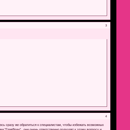
3
4
аюсь сразу же обратиться к специалистам, чтобы избежать возможных
и "ГлавВрач" , они очень ответственно подходят к этому вопросу и