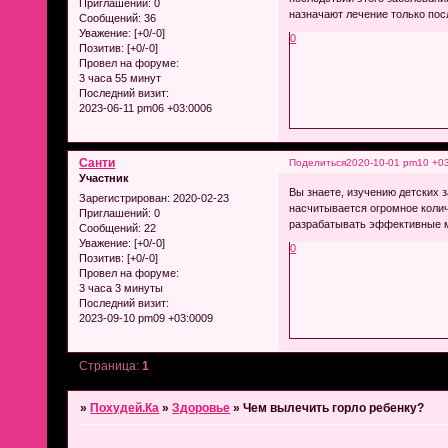
Приглашений:
0
назначают лечение только пос
Сообщений:
36
Уважение:
[+0/-0]
0
Позитив:
[+0/-0]
Провел на форуме:
3 часа 55 минут
Последний визит:
2023-06-11 pm06 +03:0006
Санти
Поделиться
2020-10-01 pm10 +0
Участник
Вы знаете, изучению детских 
Зарегистрирован
: 2020-02-23
насчитывается огромное коли
Приглашений:
0
разрабатывать эффективные м
Сообщений:
22
Уважение:
[+0/-0]
0
Позитив:
[+0/-0]
Провел на форуме:
3 часа 3 минуты
Последний визит:
2023-09-10 pm09 +03:0009
Страница:
1
»
Похудей.Ка
»
Здоровье
»
Чем вылечить горло ребенку?