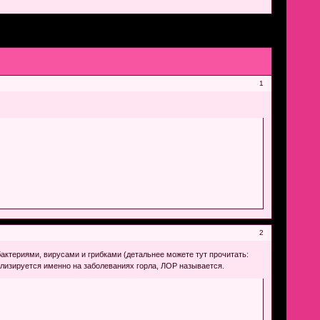
1
2
бактериями, вирусами и грибками (детальнее можете тут прочитать:
иализируется именно на заболеваниях горла, ЛОР называется.