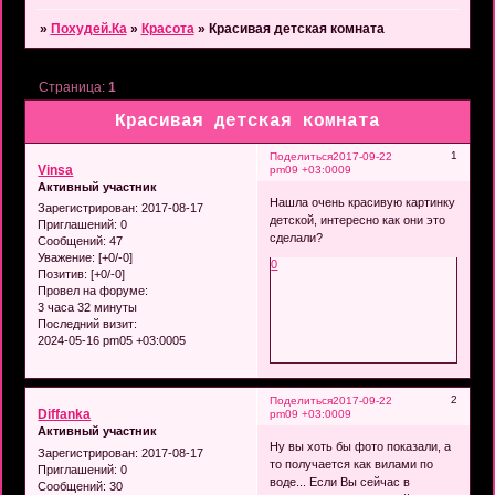
»
Похудей.Ка
»
Красота
»
Красивая детская комната
Страница:
1
Красивая детская комната
1
Поделиться
2017-09-22
Vinsa
pm09 +03:0009
Активный участник
Нашла очень красивую картинку
Зарегистрирован
: 2017-08-17
детской, интересно как они это
Приглашений:
0
сделали?
Сообщений:
47
Уважение:
[+0/-0]
0
Позитив:
[+0/-0]
Провел на форуме:
3 часа 32 минуты
Последний визит:
2024-05-16 pm05 +03:0005
2
Поделиться
2017-09-22
Diffanka
pm09 +03:0009
Активный участник
Ну вы хоть бы фото показали, а
Зарегистрирован
: 2017-08-17
то получается как вилами по
Приглашений:
0
воде... Если Вы сейчас в
Сообщений:
30