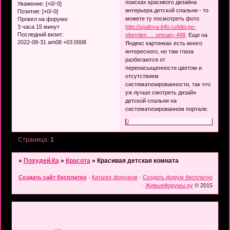
поисках красивого дизайна
Уважение:
[+0/-0]
интерьера детской спальни - то
Позитив:
[+0/-0]
можете ту посмотреть фото
Провел на форуме:
3 часа 15 минут
http://spalnya-info.ru/idei-po-
Последний визит:
oformlen … omnaty-498
. Еще на
2022-08-31 am08 +03:0008
Яндекс картинках есть много
интересного, но там глаза
разбегаются от
перенасыщенности цветом и
отсутствием
систематизированности, так что
уж лучше смотреть дизайн
детской спальни на
систематизированном портале.
0
Страница:
1
»
Похудей.Ка
»
Красота
»
Красивая детская комната
Создать сайт бесплатно
·
Каталог форумов
·
Создать форум бесплатно
·
ЖивыеФорумы.ру
© 2015