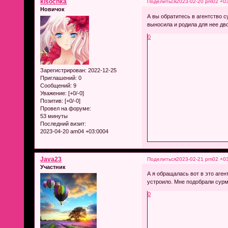
kisochka
Поделиться
2023-02-20 pm02 +0
Новичок
А вы обратитесь в агентство с
выносила и родила для нее дв
0
Зарегистрирован
: 2022-12-25
Приглашений:
0
Сообщений:
9
Уважение:
[+0/-0]
Позитив:
[+0/-0]
Провел на форуме:
53 минуты
Последний визит:
2023-04-20 am04 +03:0004
Java23
Поделиться
2023-02-21 pm02 +0
Участник
А я обращалась вот в это аге
устроило. Мне подобрали сурм
0