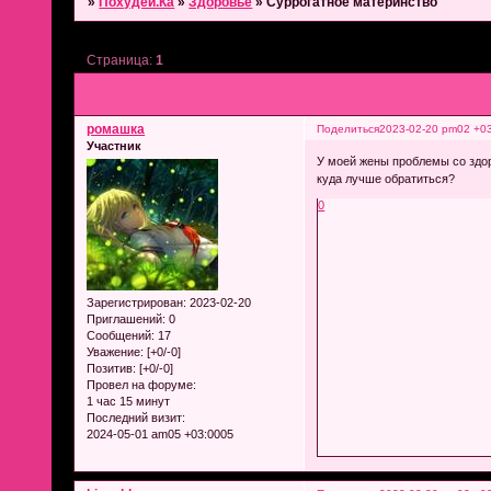
»
Похудей.Ка
»
Здоровье
»
Суррогатное материнство
Страница:
1
ромашка
Поделиться
2023-02-20 pm02 +0
Участник
У моей жены проблемы со здор
куда лучше обратиться?
0
Зарегистрирован
: 2023-02-20
Приглашений:
0
Сообщений:
17
Уважение:
[+0/-0]
Позитив:
[+0/-0]
Провел на форуме:
1 час 15 минут
Последний визит:
2024-05-01 am05 +03:0005