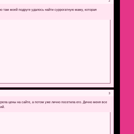
2
о там моей подруге удалось найти суррогатную маму, которая
3
ела цены на сайте, а потом уже лично посетила его. Дично меня все
ий.