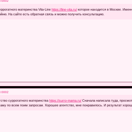
3:0002
уррогатного материнства Vita-Line
https://line-vita.ru/
которое находится в Москве. Именн
ойню. На сайте есть обратная связь и можно получить консультацию.
3:0002
нтство суррогатного материнства
https://surro-mama.ru/
Сначала написала туда, просмотр
аму по всем поим запросам. Хорошее агентство, мне понравилось. И результат хорош