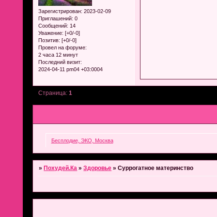
Зарегистрирован
: 2023-02-09
Приглашений:
0
Сообщений:
14
Уважение:
[+0/-0]
Позитив:
[+0/-0]
Провел на форуме:
2 часа 12 минут
Последний визит:
2024-04-11 pm04 +03:0004
Страница:
1
Бесплодие, ЭКО, Москва
»
Похудей.Ка
»
Здоровье
»
Суррогатное материнство