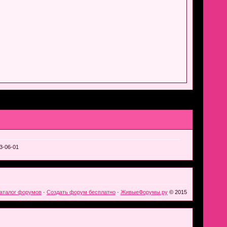
3-06-01
аталог форумов
·
Создать форум бесплатно
·
ЖивыеФорумы.ру
© 2015