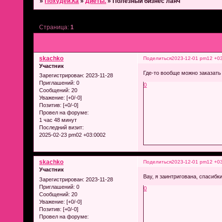
»
Похудей.Ка
»
Диеты.
»
Полезный бизнес ланч
Страница:
1
skachko
Поделиться
2023-12-01 pm12 +0
Участник
Где-то вообще можно заказать
Зарегистрирован
: 2023-11-28
Приглашений:
0
0
Сообщений:
20
Уважение:
[+0/-0]
Позитив:
[+0/-0]
Провел на форуме:
1 час 48 минут
Последний визит:
2025-02-23 pm02 +03:0002
skachko
Поделиться
2023-12-01 pm12 +0
Участник
Вау, я заинтригована, спасибки
Зарегистрирован
: 2023-11-28
Приглашений:
0
0
Сообщений:
20
Уважение:
[+0/-0]
Позитив:
[+0/-0]
Провел на форуме: