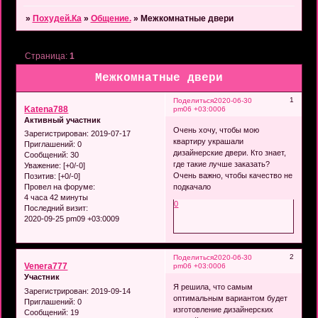
»
Похудей.Ка
»
Общение.
»
Межкомнатные двери
Страница:
1
Межкомнатные двери
1
Поделиться
2020-06-30
Katena788
pm06 +03:0006
Активный участник
Очень хочу, чтобы мою
Зарегистрирован
: 2019-07-17
квартиру украшали
Приглашений:
0
дизайнерские двери. Кто знает,
Сообщений:
30
где такие лучше заказать?
Уважение:
[+0/-0]
Очень важно, чтобы качество не
Позитив:
[+0/-0]
подкачало
Провел на форуме:
4 часа 42 минуты
0
Последний визит:
2020-09-25 pm09 +03:0009
2
Поделиться
2020-06-30
Venera777
pm06 +03:0006
Участник
Я решила, что самым
Зарегистрирован
: 2019-09-14
оптимальным вариантом будет
Приглашений:
0
изготовление дизайнерских
Сообщений:
19