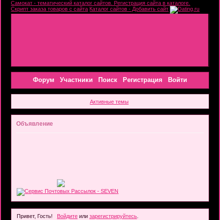
Самокат - тематический каталог сайтов. Регистрация сайта в каталоге.
Скрипт заказа товаров с сайта
Каталог сайтов - Добавить сайт
Форум
Участники
Поиск
Регистрация
Войти
Активные темы
Объявление
Привет, Гость!
Войдите
или
зарегистрируйтесь
.