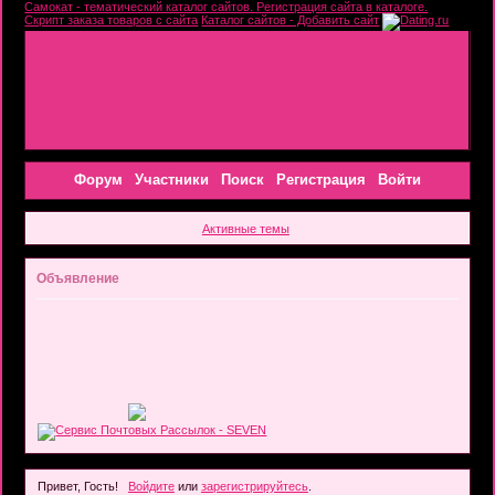
Самокат - тематический каталог сайтов. Регистрация сайта в каталоге.
Скрипт заказа товаров с сайта
Каталог сайтов - Добавить сайт
Форум
Участники
Поиск
Регистрация
Войти
Активные темы
Объявление
Привет, Гость!
Войдите
или
зарегистрируйтесь
.