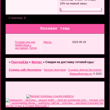
10% на первый заказ;
0
Страница:
1
Похожие темы
Готовая еда для
Диеты.
2023-06-18
диабетиков с
доставкой, Питер
»
Похудей.Ка
»
Фитнес
»
Скидки на доставку готовой еды:
Создать сайт бесплатно
·
Каталог форумов
·
Создать форум бесплатно
·
ЖивыеФорумы.ру
© 2015