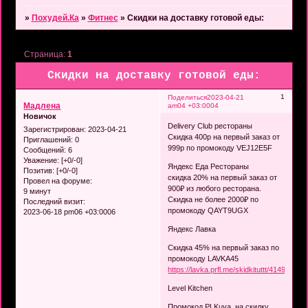
»
Похудей.Ка
»
Фитнес
»
Скидки на доставку готовой еды:
Страница:
1
Скидки на доставку готовой еды:
1
Поделиться
2023-04-21
Мадлена
am04 +03:0004
Новичок
Delivery Club рестораны
Зарегистрирован
: 2023-04-21
Скидка 400р на первый заказ от
Приглашений:
0
999р по промокоду VEJ12E5F
Сообщений:
6
Уважение:
[+0/-0]
Яндекс Еда Рестораны
Позитив:
[+0/-0]
скидка 20% на первый заказ от
Провел на форуме:
900₽ из любого ресторана.
9 минут
Скидка не более 2000₽ по
Последний визит:
промокоду QAYT9UGX
2023-06-18 pm06 +03:0006
Яндекс Лавка
Скидка 45% на первый заказ по
промокоду LAVKA45
https://lavka.prfl.me/skidkituttt/4149a524
Level Kitchen
Промокод PLKuya на скидку