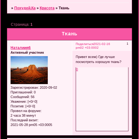
»
Похудей.Ка
»
Красота
»
Ткань
Страница:
1
Ткань
1
Поделиться
2021-02-16
Наталиия6
pm02 +03:0002
Активный участник
Привет всем) Где лучше
посмотреть хорошую ткань?
0
Зарегистрирован
: 2020-09-02
Приглашений:
0
Сообщений:
56
Уважение:
[+0/-0]
Позитив:
[+0/-0]
Провел на форуме:
2 часа 38 минут
Последний визит:
2021-05-28 pm05 +03:0005