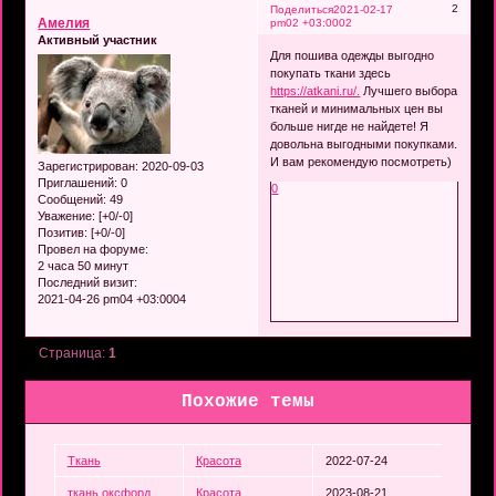
2
Поделиться
2021-02-17
Амелия
pm02 +03:0002
Активный участник
Для пошива одежды выгодно
покупать ткани здесь
https://atkani.ru/.
Лучшего выбора
тканей и минимальных цен вы
больше нигде не найдете! Я
довольна выгодными покупками.
И вам рекомендую посмотреть)
Зарегистрирован
: 2020-09-03
Приглашений:
0
0
Сообщений:
49
Уважение:
[+0/-0]
Позитив:
[+0/-0]
Провел на форуме:
2 часа 50 минут
Последний визит:
2021-04-26 pm04 +03:0004
Страница:
1
Похожие темы
Ткань
Красота
2022-07-24
ткань оксфорд
Красота
2023-08-21