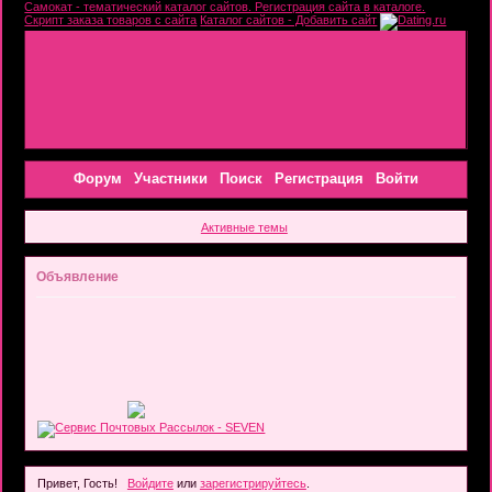
Самокат - тематический каталог сайтов. Регистрация сайта в каталоге.
Скрипт заказа товаров с сайта
Каталог сайтов - Добавить сайт
Форум
Участники
Поиск
Регистрация
Войти
Активные темы
Объявление
Привет, Гость!
Войдите
или
зарегистрируйтесь
.