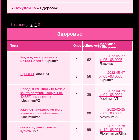
»
Похудей.Ка
»
Здоровье
Страница:
«
1
2
Здоровье
Последнее
Тема
Ответов
Просмотров
сообщение
2022-05-27
Когда нужно применять
2
62
pm05 +03:0005
метод Фолля?
Киришка
Лидочка
2022-05-07
Протезы
Лидочка
2
56
pm05 +03:0005
Киришка
Народ, я слышал что можно
2022-04-29
как то получить бонусы на
0
39
am04 +03:0004
1XBET при регистра
MaximumV2
MaximumV2
Уже почти неделю не могу
2022-02-25
зайти на свой обменник
0
80
am02 +03:0002
MaximumV2
MaximumV2
2021-12-28
какую подушку лучше
2
99
pm12 +03:0012
купить
irka
Ritka-margaRitka