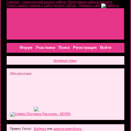
Самокат - тематический каталог сайтов. Регистрация сайта в каталоге.
Скрипт заказа товаров с сайта
Каталог сайтов - Добавить сайт
Форум
Участники
Поиск
Регистрация
Войти
Активные темы
Объявление
Привет, Гость!
Войдите
или
зарегистрируйтесь
.