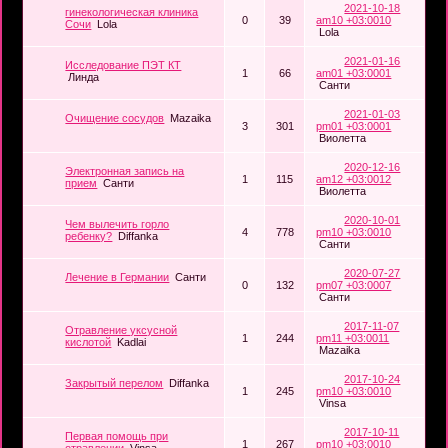
2021-10-18
гинекологическая клиника
0
39
am10 +03:0010
Сочи
Lola
Lola
2021-01-16
Исследование ПЭТ КТ
1
66
am01 +03:0001
Линда
Санти
2021-01-03
Очищение сосудов
Mazaika
3
301
pm01 +03:0001
Виолетта
2020-12-16
Электронная запись на
1
115
am12 +03:0012
прием
Санти
Виолетта
2020-10-01
Чем вылечить горло
4
778
pm10 +03:0010
ребенку?
Diffanka
Санти
2020-07-27
Лечение в Германии
Санти
0
132
pm07 +03:0007
Санти
2017-11-07
Отравление уксусной
1
244
pm11 +03:0011
кислотой
Kadlai
Mazaika
2017-10-24
Закрытый перелом
Diffanka
1
245
pm10 +03:0010
Vinsa
2017-10-11
Первая помощь при
1
267
pm10 +03:0010
отравлении
Vinsa